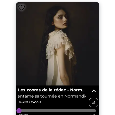
Les zooms de la rédac - Normandie
on Solann entame sa tournée en Normandie
La révélat
Julien
Dubois
x1