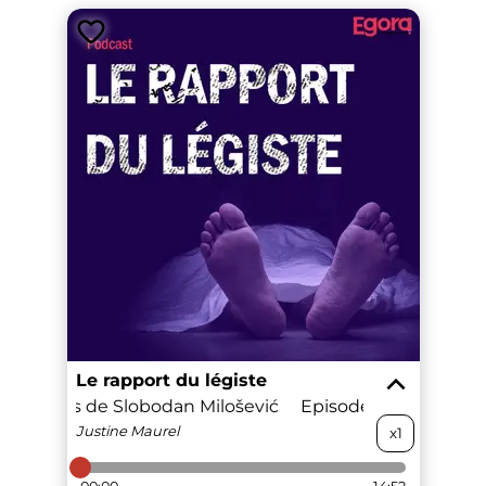
Le rapport du légiste
Le procès de Slobodan Milošević
Episode 5 : Le procès 
Justine
Maurel
x1