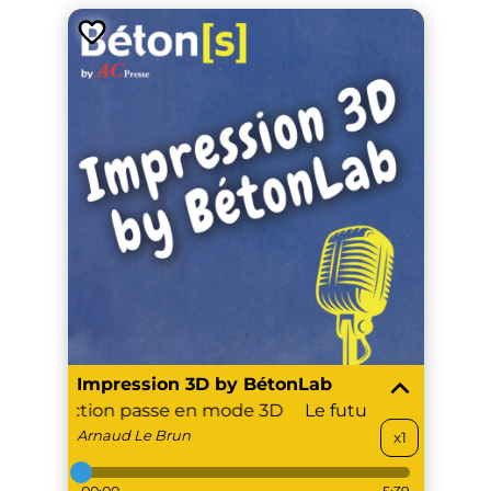
Impression 3D by BétonLab
a construction passe en mode 3D
Le futur de la const
Arnaud
Le Brun
x1