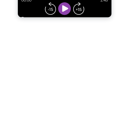
00:00
2:45
...