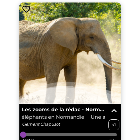
Les zooms de la rédac - Normandie
aite pour éléphants en Normandie
Une aire de retraite
Clément
Chapusot
x1