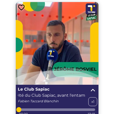
Le Club Sapiac
el 2e invité du Club Sapiac, avant l'entame du TOP14
Fabien
Taccard Blanchin
x1