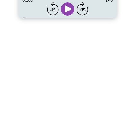
00:00
1:45
...