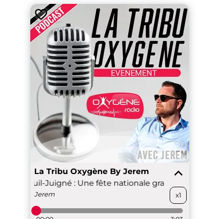
La Tribu Oxygène By Jerem
 à Montreuil-Juigné : Une fête nationale gratuite et festiv
Jerem
x1