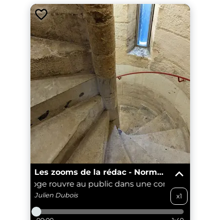
Les zooms de la rédac - Normandie
ros-Horloge rouvre au public dans une configuration réd
Julien
Dubois
x1