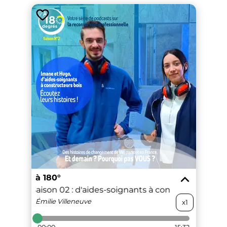
à 180°
ode 10 - Saison 02 : d'aides-soignants à constructeurs boi
Émilie
Villeneuve
x1