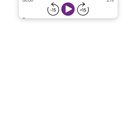
00:00
2:15
...