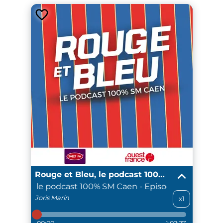
Rouge et Bleu, le podcast 100% SM Caen
et Bleu, le podcast 100% SM Caen - Episode du 20 mai 
Joris
Marin
x1