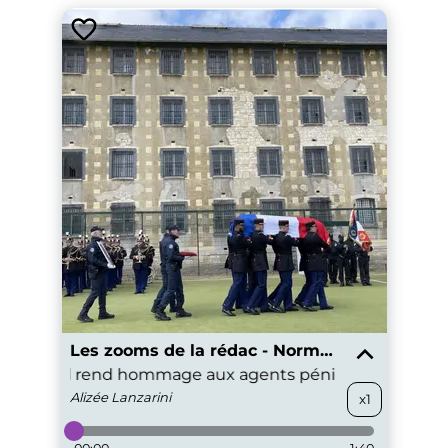
Les zooms de la rédac - Normandie
riel Attal rend hommage aux agents pénitentiaires tués
Alizée
Lanzarini
x1