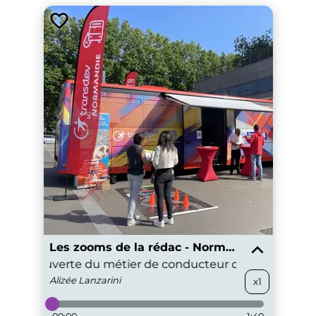
Les zooms de la rédac - Normandie
née découverte du métier de conducteur de car
Caen :
Alizée
Lanzarini
x1