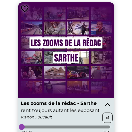
Les zooms de la rédac - Sarthe
Mans attirent toujours autant les exposants
La Foire d
Manon
Foucault
x1