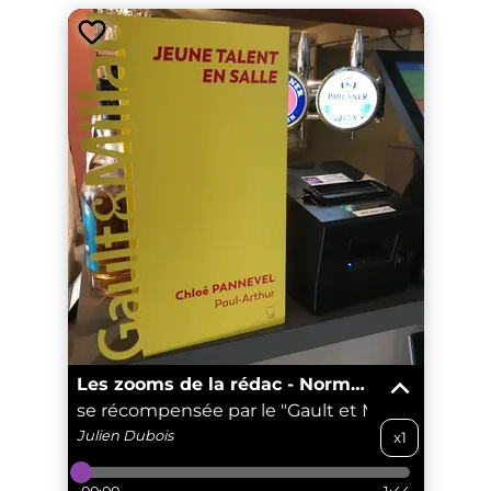
Les zooms de la rédac - Normandie
ouennaise récompensée par le "Gault et Millau"
Une j
Julien
Dubois
x1