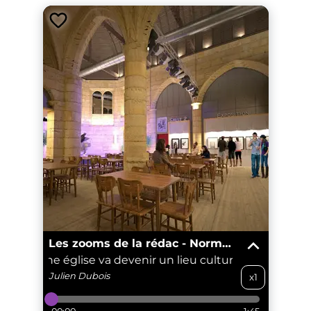
Les zooms de la rédac - Normandie
ancienne église va devenir un lieu culturel
A Rouen, u
Julien
Dubois
x1