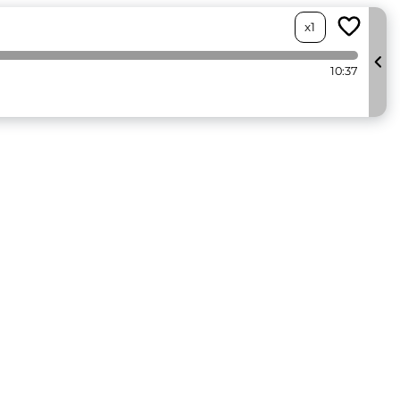
x1
10:37