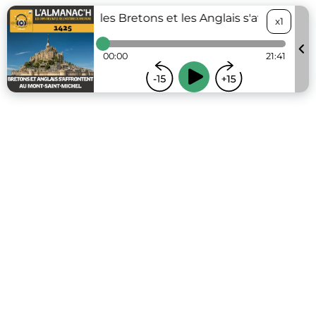
Juin 1425 : Quand les Bretons et les Anglais s'affrontaie
x1
00:00
21:41