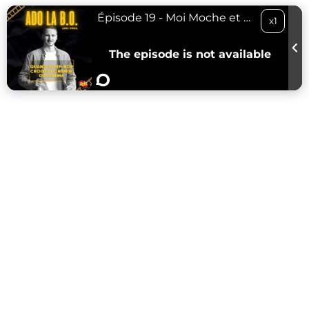
Épisode 19 - Moi Moche et Méchant & Pharrell Williams (Happy) - 22/06/23
x1
The episode is not available