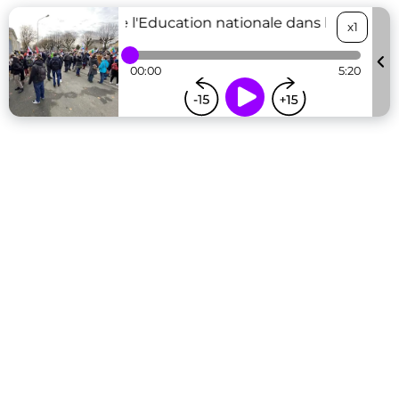
Les personnels de l'Education nationale dans la rue
Le
x1
00:00
5:20