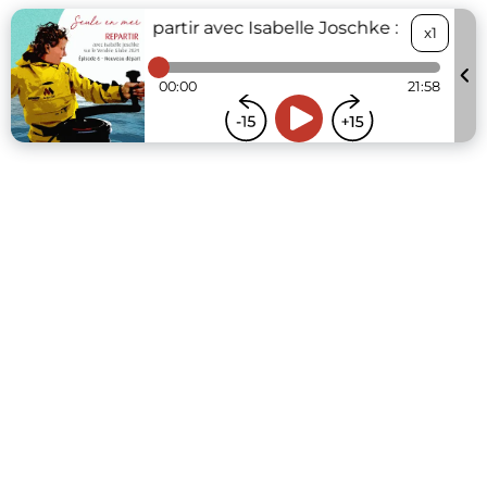
Seule en Mer - Repartir avec Isabelle Joschke : Nouveau
x1
00:00
21:58