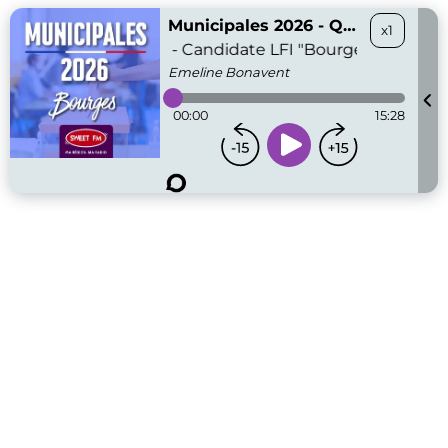
Municipales 2026 - Qui sera le futur maire de Bourges ?
x1
Marion Recher - Candidate LFI "Bourges en com
Emeline
Bonavent
00:00
15:28
...