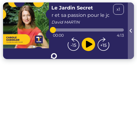
Le Jardin Secret
x1
Carole Gaessler et sa passion pour le journalisme
David
MARTIN
00:00
4:13
...