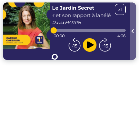
Le Jardin Secret
x1
Carole Gaessler et son rapport à la télé
Carole Ga
David
MARTIN
00:00
4:06
...