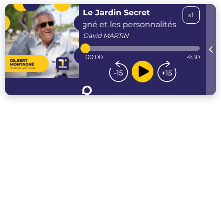
Le Jardin Secret
x1
Gilbert Montagné et les personnalités qui lui ont
David
MARTIN
00:00
4:30
...