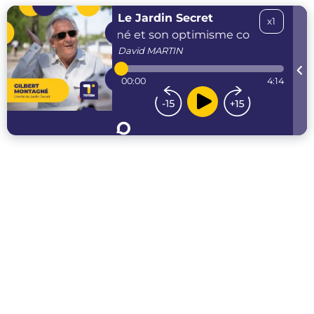
Le Jardin Secret
x1
Gilbert Montagné et son optimisme comme mote
David
MARTIN
00:00
4:14
...