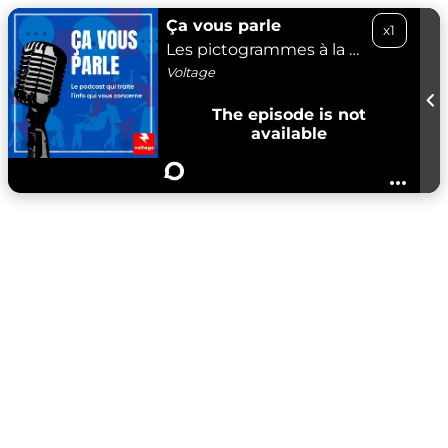
Ça vous parle
x1
Les pictogrammes à la télé, ce n'est pas pour faire joli - 23/11/23
Voltage
The episode is not
available
...