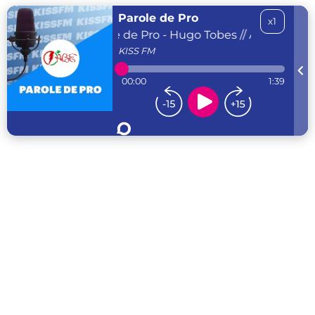
Parole de Pro
x1
KISS FM Parole de Pro - Hugo Tobes // ABE Electri
KISS
FM
00:00
1:39
...