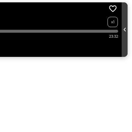
x1
23:32
...