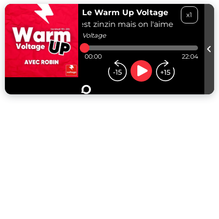
Le Warm Up Voltage
x1
rview de Upsilone "il est zinzin mais on l'aime bien" - 06/
Voltage
00:00
22:04
...